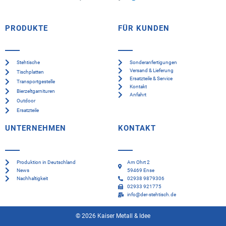
PRODUKTE
FÜR KUNDEN
Stehtische
Sonderanfertigungen
Versand & Lieferung
Tischplatten
Ersatzteile & Service
Transportgestelle
Kontakt
Bierzeltgarnituren
Anfahrt
Outdoor
Ersatzteile
UNTERNEHMEN
KONTAKT
Produktion in Deutschland
Am Ohrt 2
News
59469 Ense
Nachhaltigkeit
02938 9879306
02933 921775
info@der-stehtisch.de
© 2026 Kaiser Metall & Idee