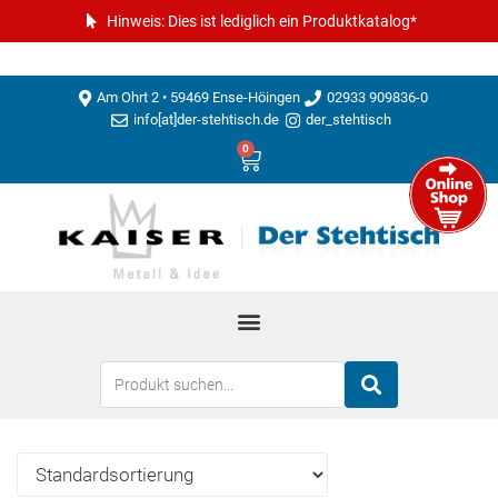
Hinweis: Dies ist lediglich ein Produktkatalog*
Am Ohrt 2 • 59469 Ense-Höingen
02933 909836-0
info[at]der-stehtisch.de
der_stehtisch
0