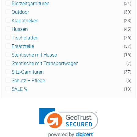
Bierzeltgarnituren
(54)
Outdoor
(30)
Klapptheken
(23)
Hussen
(45)
Tischplatten
(76)
Ersatzteile
(57)
Stehtische mit Husse
(16)
Stehtische mit Transportwagen
(7)
Sitz-Garnituren
(37)
Schutz + Pflege
(6)
SALE %
(13)