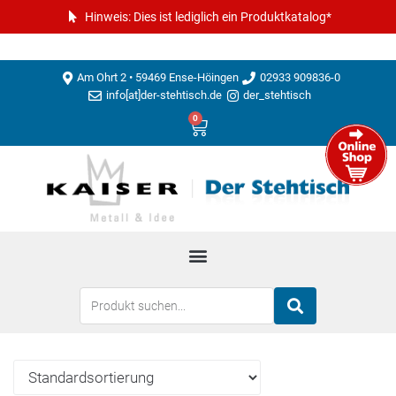
Hinweis: Dies ist lediglich ein Produktkatalog*
Am Ohrt 2 • 59469 Ense-Höingen
02933 909836-0
info[at]der-stehtisch.de
der_stehtisch
0