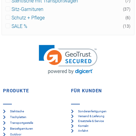
Stehtische mit Transportwagen
(7)
Sitz-Garnituren
(37)
Schutz + Pflege
(6)
SALE %
(13)
PRODUKTE
FÜR KUNDEN
Stehtische
Sonderanfertigungen
Versand & Lieferung
Tischplatten
Ersatzteile & Service
Transportgestelle
Kontakt
Bierzeltgarnituren
Anfahrt
Outdoor