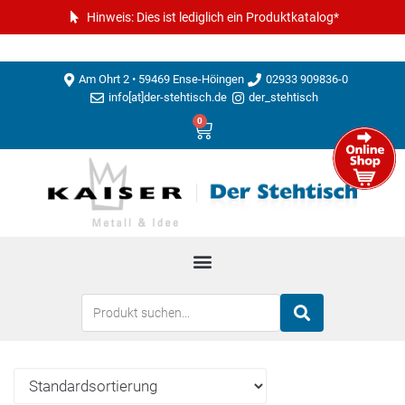
Hinweis: Dies ist lediglich ein Produktkatalog*
Am Ohrt 2 • 59469 Ense-Höingen
02933 909836-0
info[at]der-stehtisch.de
der_stehtisch
0