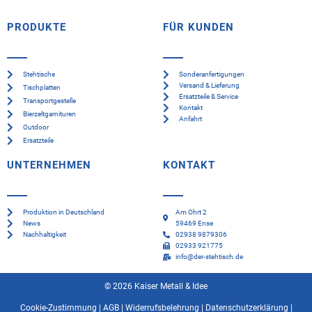
PRODUKTE
FÜR KUNDEN
Stehtische
Sonderanfertigungen
Versand & Lieferung
Tischplatten
Ersatzteile & Service
Transportgestelle
Kontakt
Bierzeltgarnituren
Anfahrt
Outdoor
Ersatzteile
UNTERNEHMEN
KONTAKT
Produktion in Deutschland
Am Ohrt 2
News
59469 Ense
Nachhaltigkeit
02938 9879306
02933 921775
info@der-stehtisch.de
© 2026 Kaiser Metall & Idee
Cookie-Zustimmung
|
AGB
|
Widerrufsbelehrung
|
Datenschutzerklärung
|