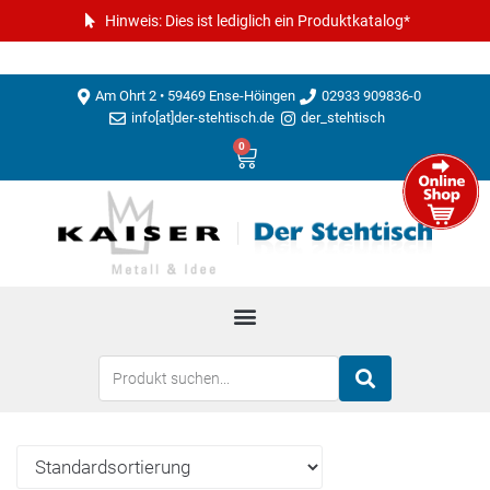
Hinweis: Dies ist lediglich ein Produktkatalog*
Am Ohrt 2 • 59469 Ense-Höingen
02933 909836-0
info[at]der-stehtisch.de
der_stehtisch
0