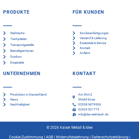
PRODUKTE
FÜR KUNDEN
Stehtische
Sonderanfertigungen
Versand & Lieferung
Tischplatten
Ersatzteile & Service
Transportgestelle
Kontakt
Bierzeltgarnituren
Anfahrt
Outdoor
Ersatzteile
UNTERNEHMEN
KONTAKT
Produktion in Deutschland
Am Ohrt 2
News
59469 Ense
Nachhaltigkeit
02938 9879306
02933 921775
info@der-stehtisch.de
© 2026 Kaiser Metall & Idee
Cookie-Zustimmung
|
AGB
|
Widerrufsbelehrung
|
Datenschutzerklärung
|