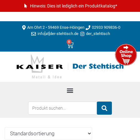
Hinweis: Dies ist lediglich ein Produktkatalog*
Am Ohrt 2 • 59469 Ense-Höingen
02933 909836-0
info[at]der-stehtisch.de
der_stehtisch
0