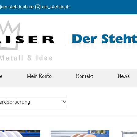
t]der-stehtisch.de
der_stehtisch
te
Mein Konto
Kontakt
News