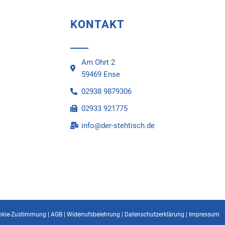
KONTAKT
Am Ohrt 2
59469 Ense
02938 9879306
02933 921775
info@der-stehtisch.de
okie-Zustimmung
|
AGB
|
Widerrufsbelehrung
|
Datenschutzerklärung
|
Impressum