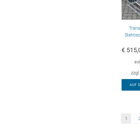
Trans
Stehtis
€
515,
ex
zzgl
AUF 
1