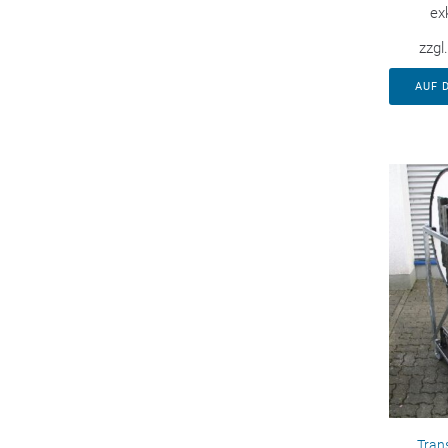
ex
zzgl
AUF 
Tran