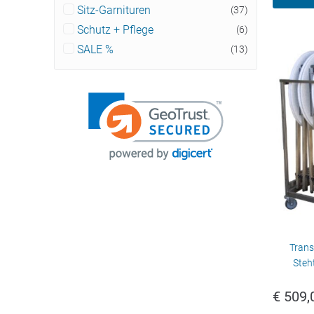
Sitz-Garnituren
(37)
Schutz + Pflege
(6)
SALE %
(13)
Trans
Steht
€
509,