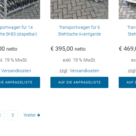
portwagen für 14
Transportwagen für 6
Tran
che SK83 (stapelbar)
Stehtische Avantgarde
Steh
00
€
395,00
€
469,
netto
netto
kl. 19 % MwSt.
exkl. 19 % MwSt.
ex
.
Versandkosten
zzgl.
Versandkosten
zzgl
DIE ANFRAGELISTE
AUF DIE ANFRAGELISTE
AUF 
2
3
Weiter