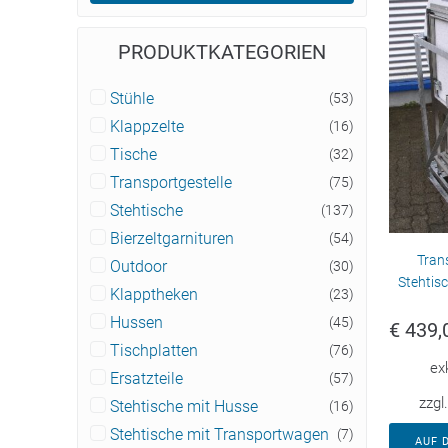
PRODUKTKATEGORIEN
Stühle
(53)
Klappzelte
(16)
Tische
(32)
Transportgestelle
(75)
Stehtische
(137)
Bierzeltgarnituren
(54)
Tran
Outdoor
(30)
Stehtisc
Klapptheken
(23)
Hussen
(45)
€
439,
Tischplatten
(76)
ex
Ersatzteile
(57)
zzgl
Stehtische mit Husse
(16)
Stehtische mit Transportwagen
(7)
AUF 