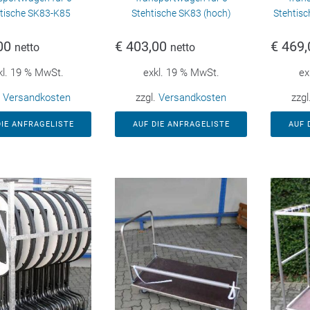
tische SK83-K85
Stehtische SK83 (hoch)
Stehtisc
00
€
403,00
€
469,
netto
netto
kl. 19 % MwSt.
exkl. 19 % MwSt.
ex
.
Versandkosten
zzgl.
Versandkosten
zzgl
DIE ANFRAGELISTE
AUF DIE ANFRAGELISTE
AUF 