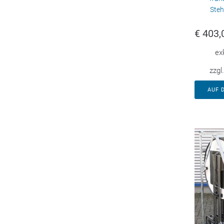
Steh
€
403,
ex
zzgl
AUF 