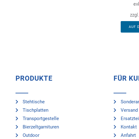
ex
zzgl
AUF 
PRODUKTE
FÜR K
Stehtische
Sonderan
Tischplatten
Versand 
Transportgestelle
Ersatztei
Bierzeltgarnituren
Kontakt
Outdoor
Anfahrt