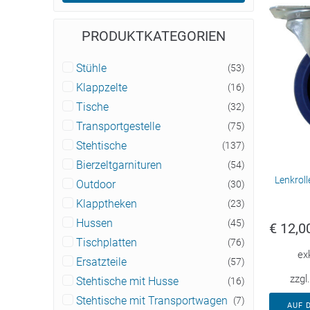
PRODUKTKATEGORIEN
Stühle
(53)
Klappzelte
(16)
Tische
(32)
Transportgestelle
(75)
Stehtische
(137)
Bierzeltgarnituren
(54)
Lenkrol
Outdoor
(30)
Klapptheken
(23)
Hussen
(45)
€
12,0
Tischplatten
(76)
ex
Ersatzteile
(57)
zzgl
Stehtische mit Husse
(16)
Stehtische mit Transportwagen
(7)
AUF 