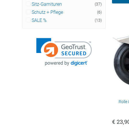
Sitz-Garnituren
(37)
Schutz + Pflege
(6)
SALE %
(13)
Rolle
€
23,9