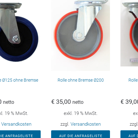
le Ø125 ohne Bremse
Rolle ohne Bremse Ø200
Roll
0
€
35,00
€
39,0
netto
netto
kl. 19 % MwSt.
exkl. 19 % MwSt.
ex
.
Versandkosten
zzgl.
Versandkosten
zzgl
DIE ANFRAGELISTE
AUF DIE ANFRAGELISTE
AUF 