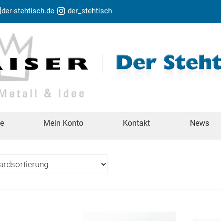
t]der-stehtisch.de
der_stehtisch
te
Mein Konto
Kontakt
News