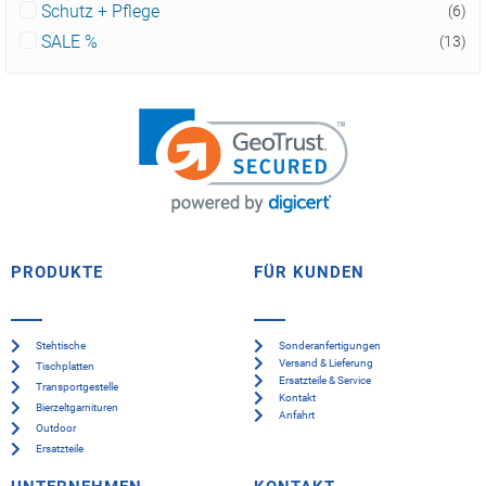
Schutz + Pflege
(6)
SALE %
(13)
PRODUKTE
FÜR KUNDEN
Stehtische
Sonderanfertigungen
Versand & Lieferung
Tischplatten
Ersatzteile & Service
Transportgestelle
Kontakt
Bierzeltgarnituren
Anfahrt
Outdoor
Ersatzteile