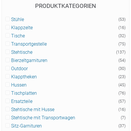
PRODUKTKATEGORIEN
Stühle
(53)
Klappzelte
(16)
Tische
(32)
Transportgestelle
(75)
Stehtische
(137)
Bierzeltgarnituren
(54)
Outdoor
(30)
Klapptheken
(23)
Hussen
(45)
Tischplatten
(76)
Ersatzteile
(57)
Stehtische mit Husse
(16)
Stehtische mit Transportwagen
(7)
Sitz-Garnituren
(37)