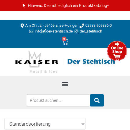
Hinweis: Dies ist lediglich ein Produktkatalog*
Am Ohrt 2 • 59469 Ense-Höingen
02933 909836-0
info[at]der-stehtisch.de
der_stehtisch
0