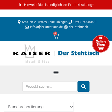
Hinweis: Dies ist lediglich ein Produktkatalog*
Am Ohrt 2 • 59469 Ense-Höingen
02933 909836-0
info[at]der-stehtisch.de
der_stehtisch
0