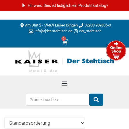
Hinweis: Dies ist lediglich ein Produktkatalog*
Am Ohrt 2 • 59469 Ense-Höingen
02933 909836-0
info[at]der-stehtisch.de
der_stehtisch
0