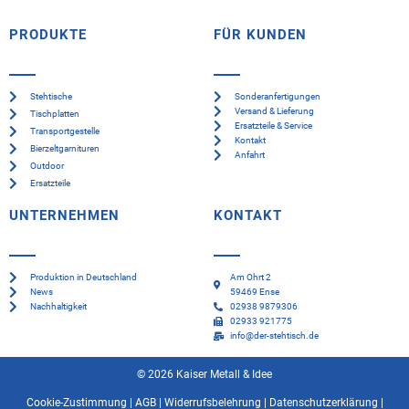
PRODUKTE
FÜR KUNDEN
Stehtische
Sonderanfertigungen
Versand & Lieferung
Tischplatten
Ersatzteile & Service
Transportgestelle
Kontakt
Bierzeltgarnituren
Anfahrt
Outdoor
Ersatzteile
UNTERNEHMEN
KONTAKT
Produktion in Deutschland
Am Ohrt 2
News
59469 Ense
Nachhaltigkeit
02938 9879306
02933 921775
info@der-stehtisch.de
© 2026 Kaiser Metall & Idee
Cookie-Zustimmung
|
AGB
|
Widerrufsbelehrung
|
Datenschutzerklärung
|