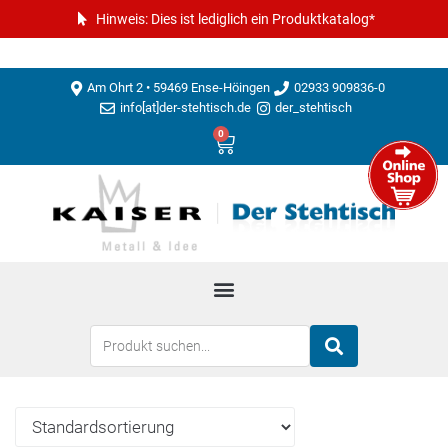
Hinweis: Dies ist lediglich ein Produktkatalog*
Am Ohrt 2 • 59469 Ense-Höingen
02933 909836-0
info[at]der-stehtisch.de
der_stehtisch
0