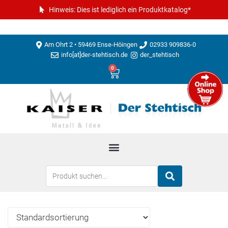
Hinweis: Dies ist lediglich ein Produktkatalog*
Am Ohrt 2 • 59469 Ense-Höingen
02933 909836-0
info[at]der-stehtisch.de
der_stehtisch
0