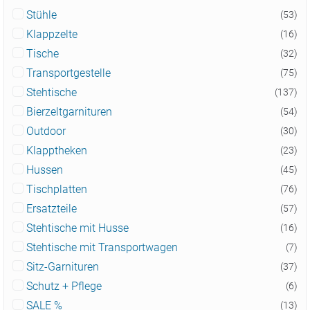
Stühle
(53)
Klappzelte
(16)
Tische
(32)
Transportgestelle
(75)
Stehtische
(137)
Bierzeltgarnituren
(54)
Outdoor
(30)
Klapptheken
(23)
Hussen
(45)
Tischplatten
(76)
Ersatzteile
(57)
Stehtische mit Husse
(16)
Stehtische mit Transportwagen
(7)
Sitz-Garnituren
(37)
Schutz + Pflege
(6)
SALE %
(13)