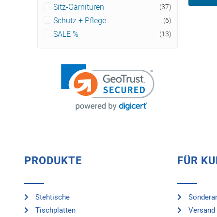
Sitz-Garnituren
(37)
Schutz + Pflege
(6)
SALE %
(13)
PRODUKTE
FÜR K
Stehtische
Sonderan
Tischplatten
Versand 