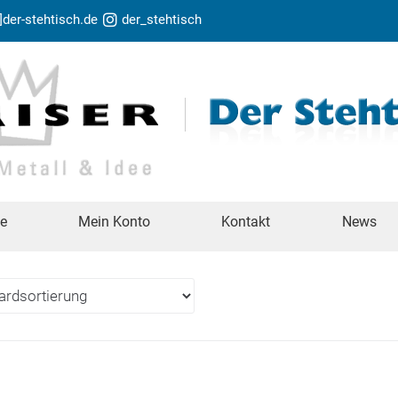
t]der-stehtisch.de
der_stehtisch
te
Mein Konto
Kontakt
News