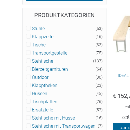
PRODUKTKATEGORIEN
Stühle
(53)
Klappzelte
(16)
Tische
(32)
Transportgestelle
(75)
Stehtische
(137)
Bierzeltgarnituren
(54)
IDEAL 
Outdoor
(30)
Klapptheken
(23)
Hussen
(45)
€
152,
Tischplatten
(76)
ex
Ersatzteile
(57)
zzgl
Stehtische mit Husse
(16)
Stehtische mit Transportwagen
(7)
AUF 