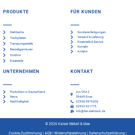
PRODUKTE
FÜR KUNDEN
Stehtische
Sonderanfertigungen
Versand & Lieferung
Tischplatten
Ersatzteile & Service
Transportgestelle
Kontakt
Bierzeltgarnituren
Anfahrt
Outdoor
Ersatzteile
UNTERNEHMEN
KONTAKT
Produktion in Deutschland
Am Ohrt 2
News
59469 Ense
Nachhaltigkeit
02938 9879306
02933 921775
info@der-stehtisch.de
© 2026 Kaiser Metall & Idee
Cookie-Zustimmung
|
AGB
|
Widerrufsbelehrung
|
Datenschutzerklärung
|