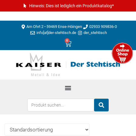
Hinweis: Dies ist lediglich ein Produktkatalog*
Am Ohrt 2 • 59469 Ense-Höingen
02933 909836-0
info[at]der-stehtisch.de
der_stehtisch
0