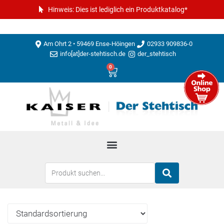
Hinweis: Dies ist lediglich ein Produktkatalog*
Am Ohrt 2 • 59469 Ense-Höingen
02933 909836-0
info[at]der-stehtisch.de
der_stehtisch
0