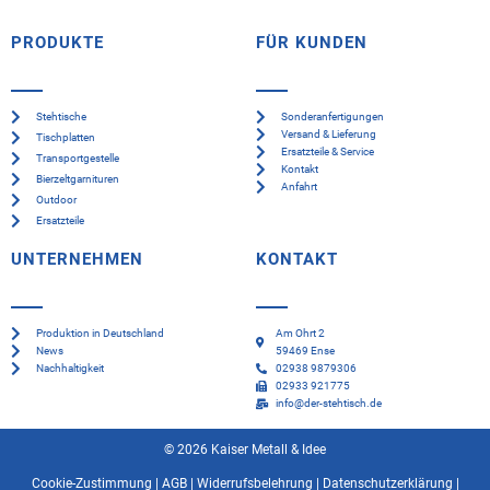
PRODUKTE
FÜR KUNDEN
Stehtische
Sonderanfertigungen
Versand & Lieferung
Tischplatten
Ersatzteile & Service
Transportgestelle
Kontakt
Bierzeltgarnituren
Anfahrt
Outdoor
Ersatzteile
UNTERNEHMEN
KONTAKT
Produktion in Deutschland
Am Ohrt 2
News
59469 Ense
Nachhaltigkeit
02938 9879306
02933 921775
info@der-stehtisch.de
© 2026 Kaiser Metall & Idee
Cookie-Zustimmung
|
AGB
|
Widerrufsbelehrung
|
Datenschutzerklärung
|