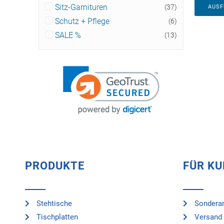
Sitz-Garnituren
(37)
AUS
Schutz + Pflege
(6)
SALE %
(13)
PRODUKTE
FÜR K
Stehtische
Sonderan
Tischplatten
Versand 