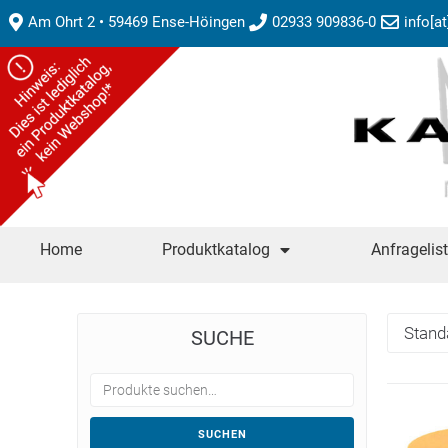
Am Ohrt 2 • 59469 Ense-Höingen
02933 909836-0
info[a
Home
Produktkatalog
Anfragelis
SUCHE
SUCHEN