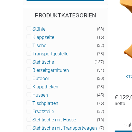
PRODUKTKATEGORIEN
Stühle
(53)
Klappzelte
(16)
Tische
(32)
Transportgestelle
(75)
Stehtische
(137)
Bierzeltgarnituren
(54)
KT7
Outdoor
(30)
Klapptheken
(23)
Hussen
(45)
€
122,
netto
Tischplatten
(76)
Ersatzteile
(57)
Stehtische mit Husse
(16)
zzgl
Stehtische mit Transportwagen
(7)