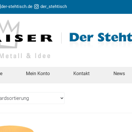
t]der-stehtisch.de
der_stehtisch
te
Mein Konto
Kontakt
News