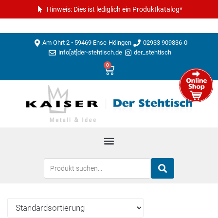
Hinweis: Dies ist lediglich ein Produktkatalog*
Am Ohrt 2 • 59469 Ense-Höingen
02933 909836-0
info[at]der-stehtisch.de
der_stehtisch
0