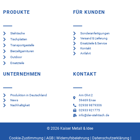
PRODUKTE
FÜR KUNDEN
Stehtische
Sonderanfertigungen
Versand & Lieferung
Tischplatten
Ersatzteile & Service
Transportgestelle
Kontakt
Bierzeltgarnituren
Anfahrt
Outdoor
Ersatzteile
UNTERNEHMEN
KONTAKT
Produktion in Deutschland
Am Ohrt 2
News
59469 Ense
Nachhaltigkeit
02938 9879306
02933 921775
info@der-stehtisch.de
© 2026 Kaiser Metall & Idee
Cookie-Zustimmung
|
AGB
|
Widerrufsbelehrung
|
Datenschutzerklärung
|