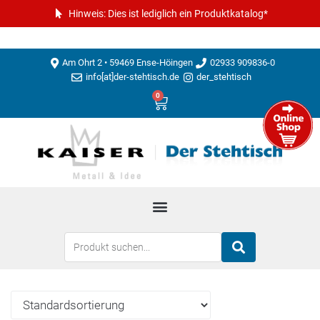
Hinweis: Dies ist lediglich ein Produktkatalog*
Am Ohrt 2 • 59469 Ense-Höingen
02933 909836-0
info[at]der-stehtisch.de
der_stehtisch
0