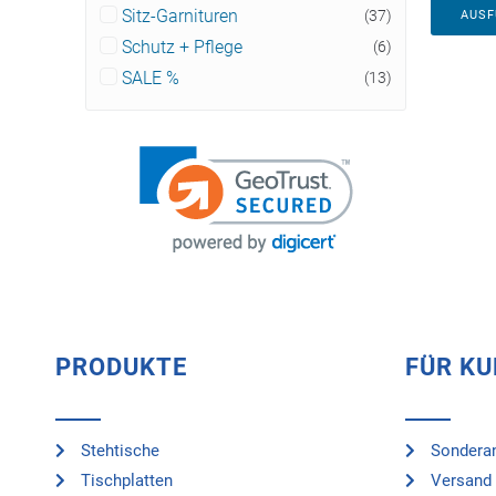
Sitz-Garnituren
(37)
AUS
Schutz + Pflege
(6)
SALE %
(13)
PRODUKTE
FÜR K
Stehtische
Sonderan
Tischplatten
Versand 