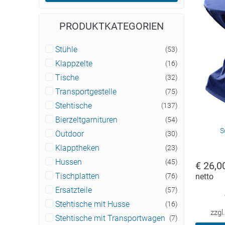
PRODUKTKATEGORIEN
Stühle
(53)
Klappzelte
(16)
Tische
(32)
Transportgestelle
(75)
Stehtische
(137)
Bierzeltgarnituren
(54)
S
Outdoor
(30)
Klapptheken
(23)
Hussen
(45)
€
26,0
netto
Tischplatten
(76)
Ersatzteile
(57)
Stehtische mit Husse
(16)
zzgl
Stehtische mit Transportwagen
(7)