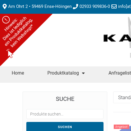
Am Ohrt 2 • 59469 Ense-Höingen
02933 909836-0
info[a
Home
Produktkatalog
Anfragelis
SUCHE
Angebot!
SUCHEN