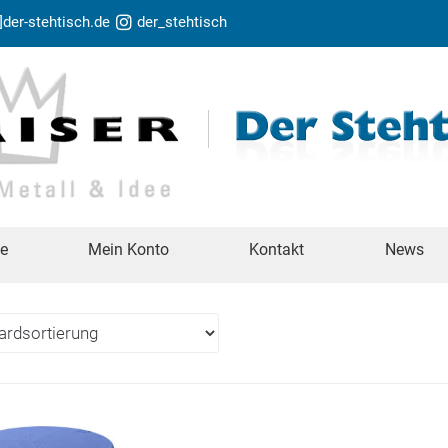
t]der-stehtisch.de
der_stehtisch
te
Mein Konto
Kontakt
News