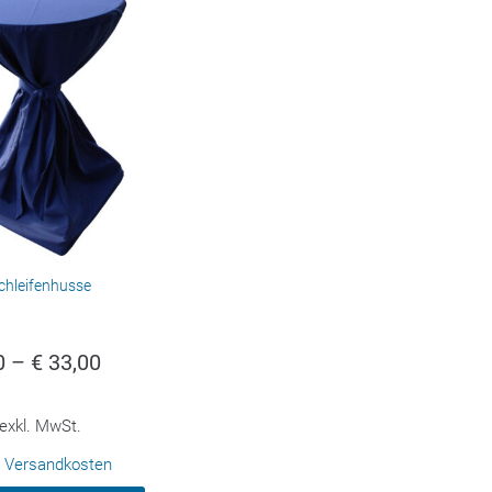
chleifenhusse
0
–
€
33,00
exkl. MwSt.
.
Versandkosten