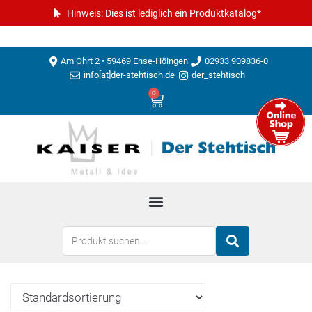
Hinweis: Dies ist lediglich ein Produktkatalog*
Am Ohrt 2 • 59469 Ense-Höingen
02933 909836-0
info[at]der-stehtisch.de
der_stehtisch
0