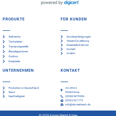
PRODUKTE
FÜR KUNDEN
Stehtische
Sonderanfertigungen
Versand & Lieferung
Tischplatten
Ersatzteile & Service
Transportgestelle
Kontakt
Bierzeltgarnituren
Anfahrt
Outdoor
Ersatzteile
UNTERNEHMEN
KONTAKT
Produktion in Deutschland
Am Ohrt 2
News
59469 Ense
Nachhaltigkeit
02938 9879306
02933 921775
info@der-stehtisch.de
© 2026 Kaiser Metall & Idee