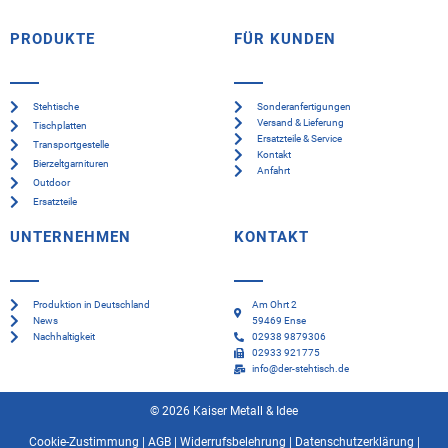
PRODUKTE
FÜR KUNDEN
Stehtische
Sonderanfertigungen
Versand & Lieferung
Tischplatten
Ersatzteile & Service
Transportgestelle
Kontakt
Bierzeltgarnituren
Anfahrt
Outdoor
Ersatzteile
UNTERNEHMEN
KONTAKT
Produktion in Deutschland
Am Ohrt 2
News
59469 Ense
Nachhaltigkeit
02938 9879306
02933 921775
info@der-stehtisch.de
© 2026 Kaiser Metall & Idee
Cookie-Zustimmung
|
AGB
|
Widerrufsbelehrung
|
Datenschutzerklärung
|