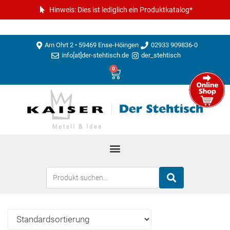
Hinweis: Dies ist lediglich ein Produktkatalog*
Am Ohrt 2 • 59469 Ense-Höingen
02933 909836-0
info[at]der-stehtisch.de
der_stehtisch
0