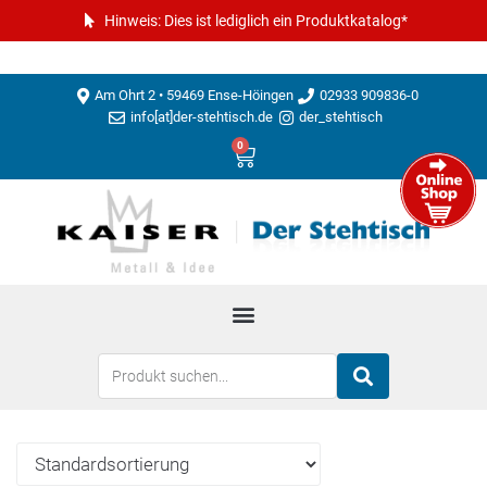
Hinweis: Dies ist lediglich ein Produktkatalog*
Am Ohrt 2 • 59469 Ense-Höingen
02933 909836-0
info[at]der-stehtisch.de
der_stehtisch
0