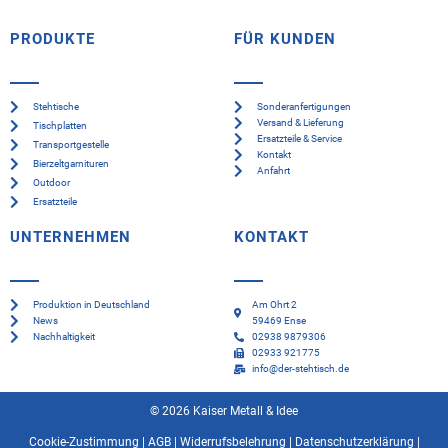
PRODUKTE
FÜR KUNDEN
Stehtische
Sonderanfertigungen
Versand & Lieferung
Tischplatten
Ersatzteile & Service
Transportgestelle
Kontakt
Bierzeltgarnituren
Anfahrt
Outdoor
Ersatzteile
UNTERNEHMEN
KONTAKT
Produktion in Deutschland
Am Ohrt 2
News
59469 Ense
Nachhaltigkeit
02938 9879306
02933 921775
info@der-stehtisch.de
© 2026 Kaiser Metall & Idee
Cookie-Zustimmung
|
AGB
|
Widerrufsbelehrung
|
Datenschutzerklärung
|