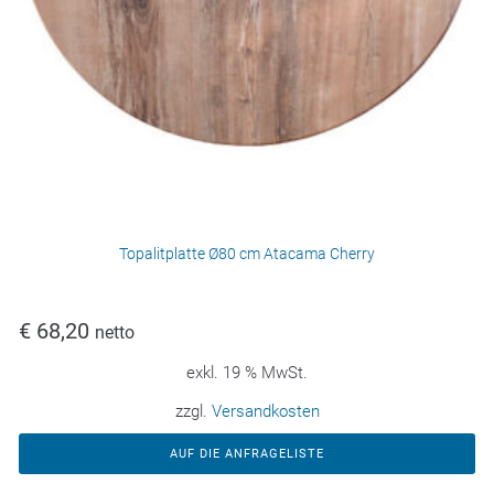
Topalitplatte Ø80 cm Atacama Cherry
€
68,20
netto
exkl. 19 % MwSt.
zzgl.
Versandkosten
AUF DIE ANFRAGELISTE