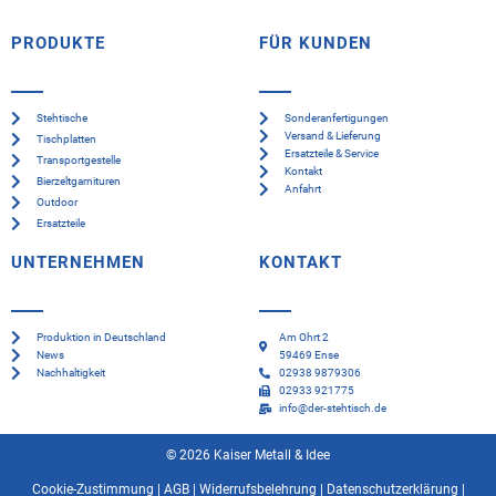
PRODUKTE
FÜR KUNDEN
Stehtische
Sonderanfertigungen
Versand & Lieferung
Tischplatten
Ersatzteile & Service
Transportgestelle
Kontakt
Bierzeltgarnituren
Anfahrt
Outdoor
Ersatzteile
UNTERNEHMEN
KONTAKT
Produktion in Deutschland
Am Ohrt 2
News
59469 Ense
Nachhaltigkeit
02938 9879306
02933 921775
info@der-stehtisch.de
© 2026 Kaiser Metall & Idee
Cookie-Zustimmung
|
AGB
|
Widerrufsbelehrung
|
Datenschutzerklärung
|