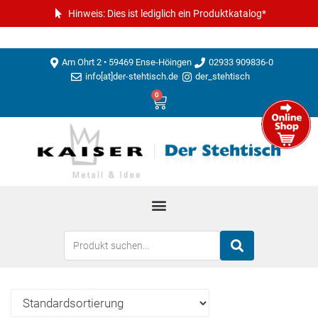
Hinweis: Dies ist lediglich ein Produktkatalog*
Am Ohrt 2 • 59469 Ense-Höingen
02933 909836-0
info[at]der-stehtisch.de
der_stehtisch
0