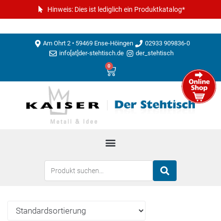
Hinweis: Dies ist lediglich ein Produktkatalog*
Am Ohrt 2 • 59469 Ense-Höingen
02933 909836-0
info[at]der-stehtisch.de
der_stehtisch
0