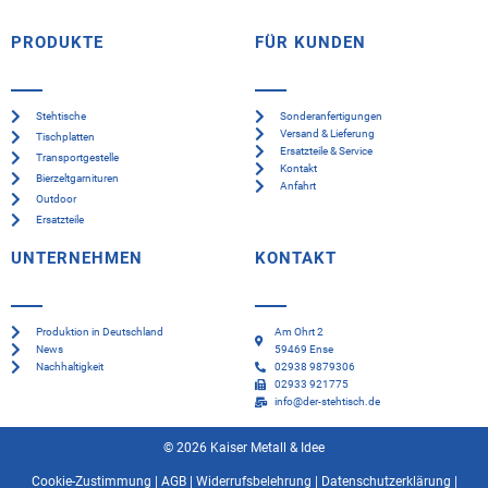
PRODUKTE
FÜR KUNDEN
Stehtische
Sonderanfertigungen
Versand & Lieferung
Tischplatten
Ersatzteile & Service
Transportgestelle
Kontakt
Bierzeltgarnituren
Anfahrt
Outdoor
Ersatzteile
UNTERNEHMEN
KONTAKT
Produktion in Deutschland
Am Ohrt 2
News
59469 Ense
Nachhaltigkeit
02938 9879306
02933 921775
info@der-stehtisch.de
© 2026 Kaiser Metall & Idee
Cookie-Zustimmung
|
AGB
|
Widerrufsbelehrung
|
Datenschutzerklärung
|