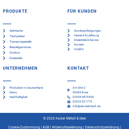
PRODUKTE
FÜR KUNDEN
Stehtische
Sonderanfertigungen
Versand & Lieferung
Tischplatten
Ersatzteile & Service
Transportgestelle
Kontakt
Bierzeltgarnituren
Anfahrt
Outdoor
Ersatzteile
UNTERNEHMEN
KONTAKT
Produktion in Deutschland
Am Ohrt 2
News
59469 Ense
Nachhaltigkeit
02938 9879306
02933 921775
info@der-stehtisch.de
© 2026 Kaiser Metall & Idee
Cookie-Zustimmung
|
AGB
|
Widerrufsbelehrung
|
Datenschutzerklärung
|