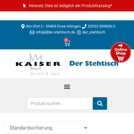
Hinweis: Dies ist lediglich ein Produktkatalog*
Am Ohrt 2 • 59469 Ense-Höingen
02933 909836-0
info[at]der-stehtisch.de
der_stehtisch
0