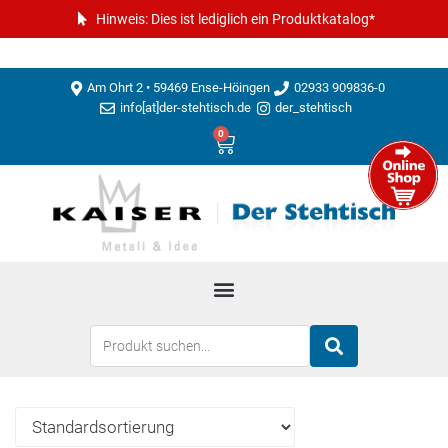
Hinweis: Dies ist lediglich ein Produktkatalog*
Am Ohrt 2 • 59469 Ense-Höingen
02933 909836-0
info[at]der-stehtisch.de
der_stehtisch
0