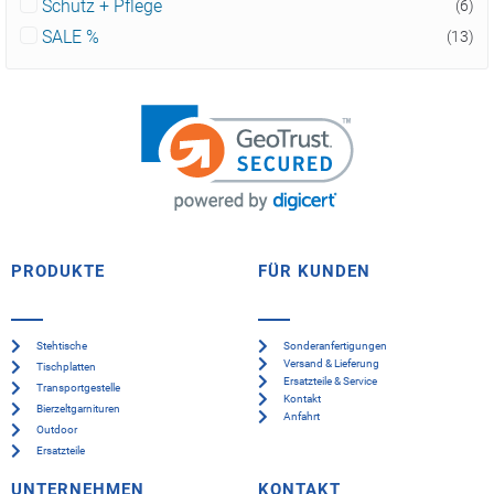
Schutz + Pflege
(6)
SALE %
(13)
PRODUKTE
FÜR KUNDEN
Stehtische
Sonderanfertigungen
Versand & Lieferung
Tischplatten
Ersatzteile & Service
Transportgestelle
Kontakt
Bierzeltgarnituren
Anfahrt
Outdoor
Ersatzteile
UNTERNEHMEN
KONTAKT