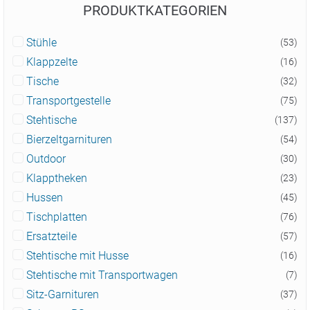
PRODUKTKATEGORIEN
Stühle
(53)
Klappzelte
(16)
Tische
(32)
Transportgestelle
(75)
Stehtische
(137)
Bierzeltgarnituren
(54)
Outdoor
(30)
Klapptheken
(23)
Hussen
(45)
Tischplatten
(76)
Ersatzteile
(57)
Stehtische mit Husse
(16)
Stehtische mit Transportwagen
(7)
Sitz-Garnituren
(37)