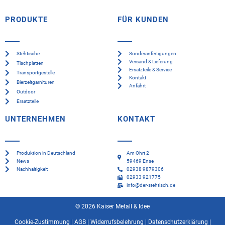
PRODUKTE
FÜR KUNDEN
Stehtische
Sonderanfertigungen
Versand & Lieferung
Tischplatten
Ersatzteile & Service
Transportgestelle
Kontakt
Bierzeltgarnituren
Anfahrt
Outdoor
Ersatzteile
UNTERNEHMEN
KONTAKT
Produktion in Deutschland
Am Ohrt 2
News
59469 Ense
Nachhaltigkeit
02938 9879306
02933 921775
info@der-stehtisch.de
© 2026 Kaiser Metall & Idee
Cookie-Zustimmung
|
AGB
|
Widerrufsbelehrung
|
Datenschutzerklärung
|