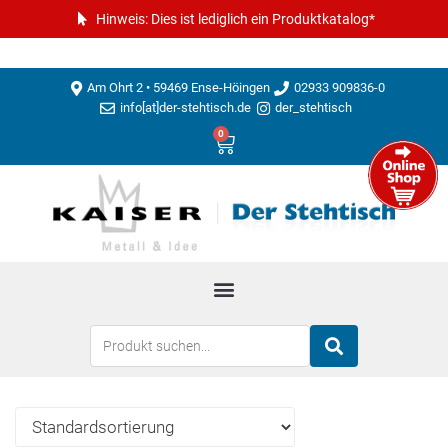
Hinweis: Dies ist lediglich ein Produktkatalog*
Am Ohrt 2 • 59469 Ense-Höingen
02933 909836-0
info[at]der-stehtisch.de
der_stehtisch
0