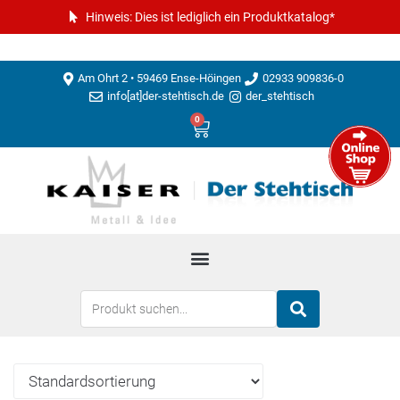
Hinweis: Dies ist lediglich ein Produktkatalog*
Am Ohrt 2 • 59469 Ense-Höingen
02933 909836-0
info[at]der-stehtisch.de
der_stehtisch
0