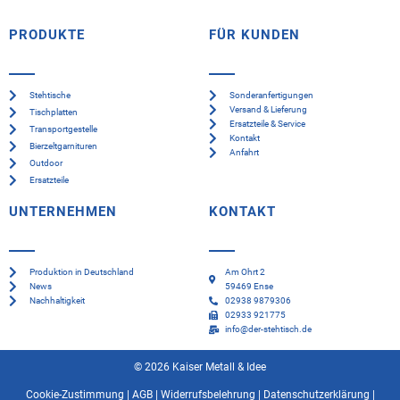
PRODUKTE
FÜR KUNDEN
Stehtische
Sonderanfertigungen
Versand & Lieferung
Tischplatten
Ersatzteile & Service
Transportgestelle
Kontakt
Bierzeltgarnituren
Anfahrt
Outdoor
Ersatzteile
UNTERNEHMEN
KONTAKT
Produktion in Deutschland
Am Ohrt 2
News
59469 Ense
Nachhaltigkeit
02938 9879306
02933 921775
info@der-stehtisch.de
© 2026 Kaiser Metall & Idee
Cookie-Zustimmung
|
AGB
|
Widerrufsbelehrung
|
Datenschutzerklärung
|