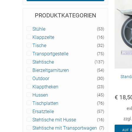
PRODUKTKATEGORIEN
Stühle
(53)
Klappzelte
(16)
Tische
(32)
Transportgestelle
(75)
Stehtische
(137)
Bierzeltgarnituren
(54)
Stand
Outdoor
(30)
Klapptheken
(23)
Hussen
(45)
€
18,5
Tischplatten
(76)
ex
Ersatzteile
(57)
zzgl
Stehtische mit Husse
(16)
Stehtische mit Transportwagen
(7)
AUF 