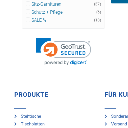
Sitz-Garnituren
(37)
Schutz + Pflege
(6)
SALE %
(13)
PRODUKTE
FÜR K
Stehtische
Sonderan
Tischplatten
Versand 