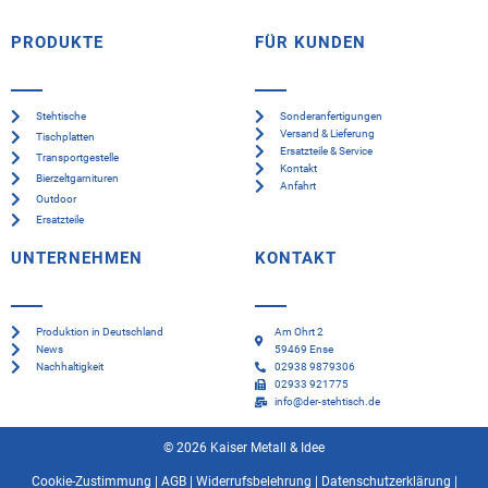
PRODUKTE
FÜR KUNDEN
Stehtische
Sonderanfertigungen
Versand & Lieferung
Tischplatten
Ersatzteile & Service
Transportgestelle
Kontakt
Bierzeltgarnituren
Anfahrt
Outdoor
Ersatzteile
UNTERNEHMEN
KONTAKT
Produktion in Deutschland
Am Ohrt 2
News
59469 Ense
Nachhaltigkeit
02938 9879306
02933 921775
info@der-stehtisch.de
© 2026 Kaiser Metall & Idee
Cookie-Zustimmung
|
AGB
|
Widerrufsbelehrung
|
Datenschutzerklärung
|