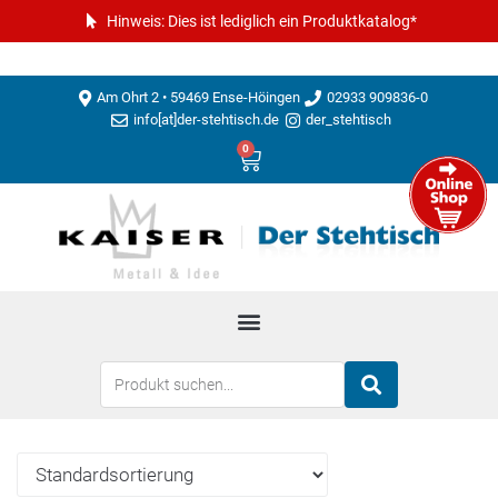
Hinweis: Dies ist lediglich ein Produktkatalog*
Am Ohrt 2 • 59469 Ense-Höingen
02933 909836-0
info[at]der-stehtisch.de
der_stehtisch
0