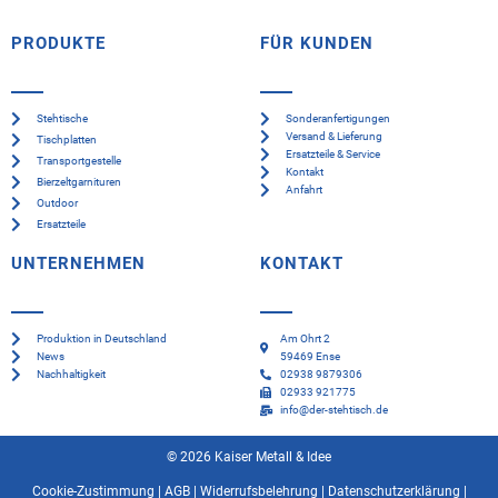
PRODUKTE
FÜR KUNDEN
Stehtische
Sonderanfertigungen
Versand & Lieferung
Tischplatten
Ersatzteile & Service
Transportgestelle
Kontakt
Bierzeltgarnituren
Anfahrt
Outdoor
Ersatzteile
UNTERNEHMEN
KONTAKT
Produktion in Deutschland
Am Ohrt 2
News
59469 Ense
Nachhaltigkeit
02938 9879306
02933 921775
info@der-stehtisch.de
© 2026 Kaiser Metall & Idee
Cookie-Zustimmung
|
AGB
|
Widerrufsbelehrung
|
Datenschutzerklärung
|