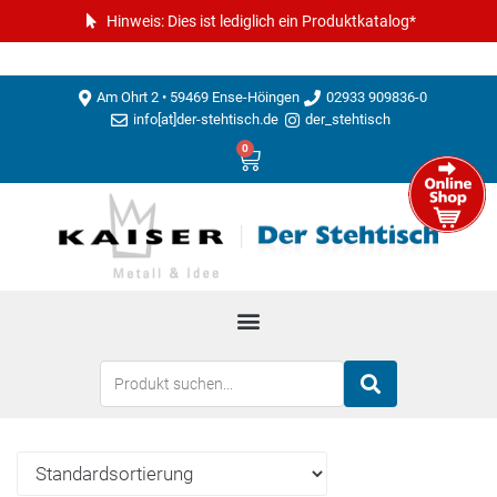
Hinweis: Dies ist lediglich ein Produktkatalog*
Am Ohrt 2 • 59469 Ense-Höingen
02933 909836-0
info[at]der-stehtisch.de
der_stehtisch
0