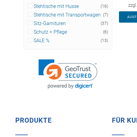
zzgl
Stehtische mit Husse
(16)
Stehtische mit Transportwagen
(7)
AUS
Sitz-Garnituren
(37)
Schutz + Pflege
(6)
SALE %
(13)
PRODUKTE
FÜR K