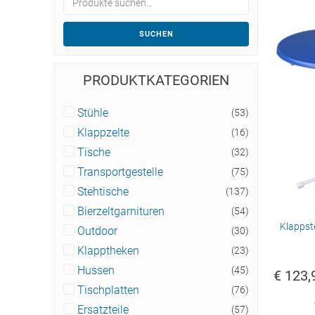
SUCHEN
PRODUKTKATEGORIEN
Stühle
(53)
Klappzelte
(16)
Tische
(32)
Transportgestelle
(75)
Stehtische
(137)
Bierzeltgarnituren
(54)
Klappst
Outdoor
(30)
Klapptheken
(23)
Hussen
(45)
€
123,
Tischplatten
(76)
Ersatzteile
(57)