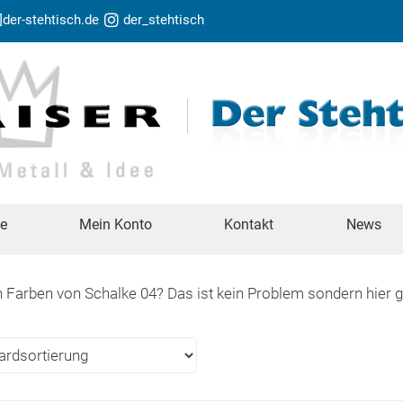
t]der-stehtisch.de
der_stehtisch
te
Mein Konto
Kontakt
News
n Farben von Schalke 04? Das ist kein Problem sondern hier 