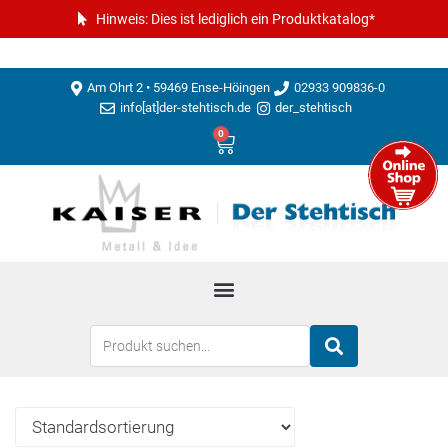
Hinweis: Dies ist lediglich ein Produktkatalog*
Am Ohrt 2 • 59469 Ense-Höingen
02933 909836-0
info[at]der-stehtisch.de
der_stehtisch
0