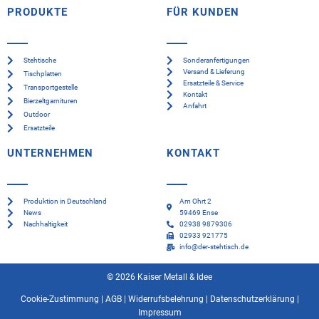
PRODUKTE
FÜR KUNDEN
Stehtische
Sonderanfertigungen
Versand & Lieferung
Tischplatten
Ersatzteile & Service
Transportgestelle
Kontakt
Bierzeltgarnituren
Anfahrt
Outdoor
Ersatzteile
UNTERNEHMEN
KONTAKT
Produktion in Deutschland
Am Ohrt 2
News
59469 Ense
Nachhaltigkeit
02938 9879306
02933 921775
info@der-stehtisch.de
© 2026 Kaiser Metall & Idee
Cookie-Zustimmung
|
AGB
|
Widerrufsbelehrung
|
Datenschutzerklärung
|
Impressum