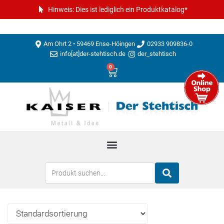
Hinweis: Dies ist lediglich ein Produktkatalog*
Am Ohrt 2 • 59469 Ense-Höingen
02933 909836-0
info[at]der-stehtisch.de
der_stehtisch
0