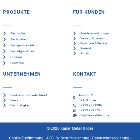
PRODUKTE
FÜR KUNDEN
Stehtische
Sonderanfertigungen
Versand & Lieferung
Tischplatten
Ersatzteile & Service
Transportgestelle
Kontakt
Bierzeltgarnituren
Anfahrt
Outdoor
Ersatzteile
UNTERNEHMEN
KONTAKT
Produktion in Deutschland
Am Ohrt 2
News
59469 Ense
Nachhaltigkeit
02938 9879306
02933 921775
info@der-stehtisch.de
© 2026 Kaiser Metall & Idee
Cookie-Zustimmung
|
AGB
|
Widerrufsbelehrung
|
Datenschutzerklärung
|