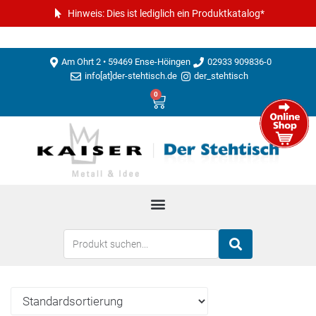
Hinweis: Dies ist lediglich ein Produktkatalog*
Am Ohrt 2 • 59469 Ense-Höingen
02933 909836-0
info[at]der-stehtisch.de
der_stehtisch
0