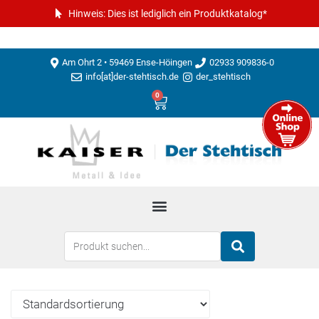
Hinweis: Dies ist lediglich ein Produktkatalog*
Am Ohrt 2 • 59469 Ense-Höingen
02933 909836-0
info[at]der-stehtisch.de
der_stehtisch
0