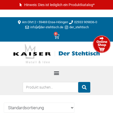
Hinweis: Dies ist lediglich ein Produktkatalog*
Am Ohrt 2 • 59469 Ense-Höingen
02933 909836-0
info[at]der-stehtisch.de
der_stehtisch
0