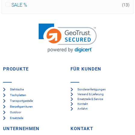
SALE %
(13)
PRODUKTE
FÜR KUNDEN
Stehtische
Sonderanfertigungen
Versand & Lieferung
Tischplatten
Ersatzteile & Service
Transportgestelle
Kontakt
Bierzeltgarnituren
Anfahrt
Outdoor
Ersatzteile
UNTERNEHMEN
KONTAKT