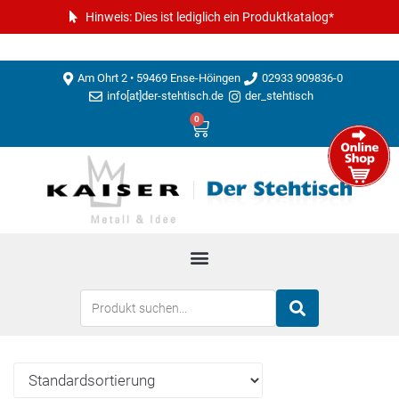
Hinweis: Dies ist lediglich ein Produktkatalog*
Am Ohrt 2 • 59469 Ense-Höingen
02933 909836-0
info[at]der-stehtisch.de
der_stehtisch
0