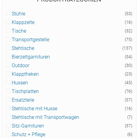
Stühle
(53)
Klappzelte
(16)
Tische
(32)
Transportgestelle
(75)
Stehtische
(137)
Bierzeltgarnituren
(54)
Outdoor
(30)
Klapptheken
(23)
Hussen
(45)
Tischplatten
(76)
Ersatzteile
(57)
Stehtische mit Husse
(16)
Stehtische mit Transportwagen
(7)
Sitz-Garnituren
(37)
Schutz + Pflege
(6)