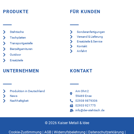
PRODUKTE
FÜR KUNDEN
Stehtische
Sonderanfertigungen
Versand & Lieferung
Tischplatten
Ersatzteile & Service
Transportgestelle
Kontakt
Bierzeltgarnituren
Anfahrt
Outdoor
Ersatzteile
UNTERNEHMEN
KONTAKT
Produktion in Deutschland
Am Ohrt 2
News
59469 Ense
Nachhaltigkeit
02938 9879306
02933 921775
info@der-stehtisch.de
© 2026 Kaiser Metall & Idee
Cookie-Zustimmung
|
AGB
|
Widerrufsbelehrung
|
Datenschutzerklärung
|