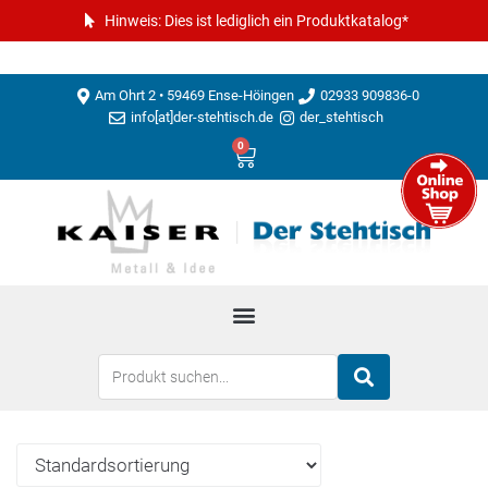
Hinweis: Dies ist lediglich ein Produktkatalog*
Am Ohrt 2 • 59469 Ense-Höingen
02933 909836-0
info[at]der-stehtisch.de
der_stehtisch
0