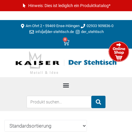
Hinweis: Dies ist lediglich ein Produktkatalog*
Am Ohrt 2 • 59469 Ense-Höingen
02933 909836-0
info[at]der-stehtisch.de
der_stehtisch
0