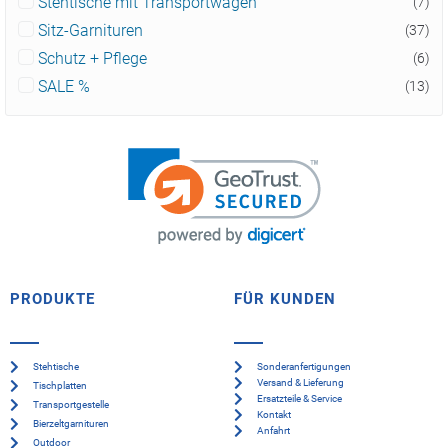
Stehtische mit Transportwagen
(7)
Sitz-Garnituren
(37)
Schutz + Pflege
(6)
SALE %
(13)
PRODUKTE
FÜR KUNDEN
Stehtische
Sonderanfertigungen
Versand & Lieferung
Tischplatten
Ersatzteile & Service
Transportgestelle
Kontakt
Bierzeltgarnituren
Anfahrt
Outdoor