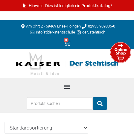
Hinweis: Dies ist lediglich ein Produktkatalog*
Am Ohrt 2 • 59469 Ense-Höingen
02933 909836-0
info[at]der-stehtisch.de
der_stehtisch
0