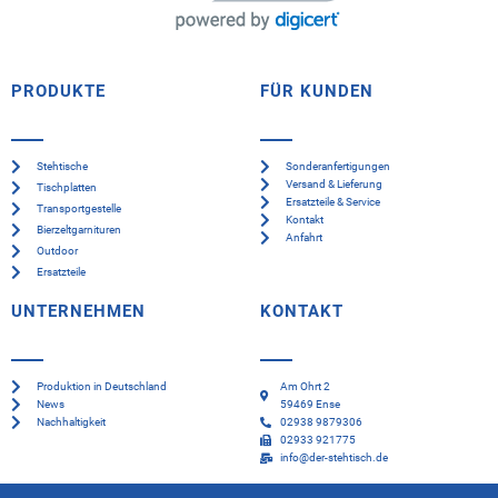
PRODUKTE
FÜR KUNDEN
Stehtische
Sonderanfertigungen
Versand & Lieferung
Tischplatten
Ersatzteile & Service
Transportgestelle
Kontakt
Bierzeltgarnituren
Anfahrt
Outdoor
Ersatzteile
UNTERNEHMEN
KONTAKT
Produktion in Deutschland
Am Ohrt 2
News
59469 Ense
Nachhaltigkeit
02938 9879306
02933 921775
info@der-stehtisch.de