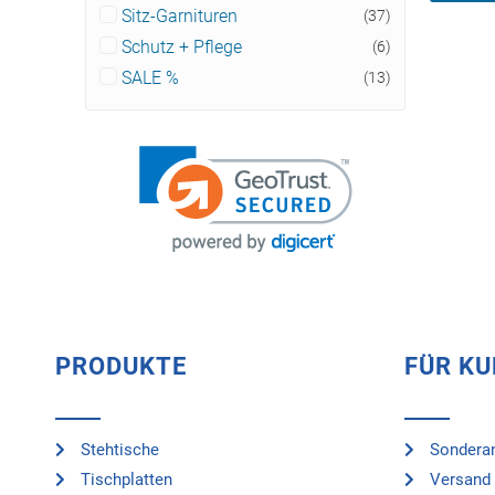
Sitz-Garnituren
(37)
Schutz + Pflege
(6)
SALE %
(13)
PRODUKTE
FÜR K
Stehtische
Sonderan
Tischplatten
Versand 