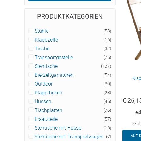
PRODUKTKATEGORIEN
Stühle
(53)
Klappzelte
(16)
Tische
(32)
Transportgestelle
(75)
Stehtische
(137)
Bierzeltgarnituren
(54)
Klap
Outdoor
(30)
Klapptheken
(23)
€
26,1
Hussen
(45)
Tischplatten
(76)
ex
Ersatzteile
(57)
zzgl
Stehtische mit Husse
(16)
AUF 
Stehtische mit Transportwagen
(7)