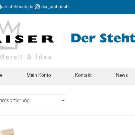
t]der-stehtisch.de
der_stehtisch
te
Mein Konto
Kontakt
News