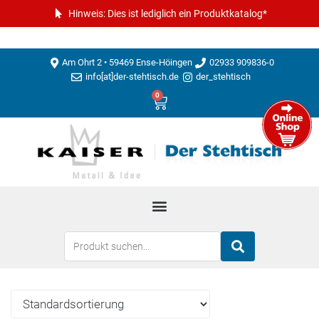
Hinweis: Dies ist lediglich ein Produktkatalog*
Am Ohrt 2 • 59469 Ense-Höingen
02933 909836-0
info[at]der-stehtisch.de
der_stehtisch
0