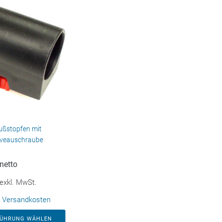
ußstopfen mit
iveauschraube
netto
exkl. MwSt.
.
Versandkosten
FÜHRUNG WÄHLEN