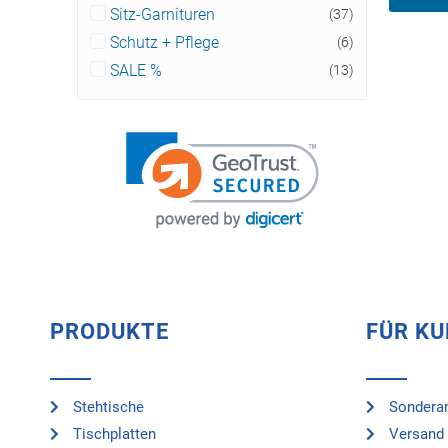
Sitz-Garnituren
(37)
Schutz + Pflege
(6)
SALE %
(13)
PRODUKTE
FÜR K
Stehtische
Sonderan
Tischplatten
Versand 