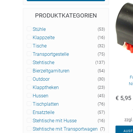
PRODUKTKATEGORIEN
Stühle
(53)
Klappzelte
(16)
Tische
(32)
Transportgestelle
(75)
Stehtische
(137)
Bierzeltgarnituren
(54)
F
Outdoor
(30)
N
Klapptheken
(23)
Hussen
(45)
€
5,95
Tischplatten
(76)
Ersatzteile
(57)
zzgl
Stehtische mit Husse
(16)
Stehtische mit Transportwagen
(7)
AUS