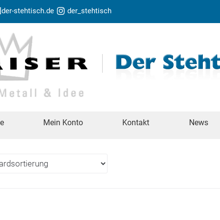
t]der-stehtisch.de
der_stehtisch
te
Mein Konto
Kontakt
News