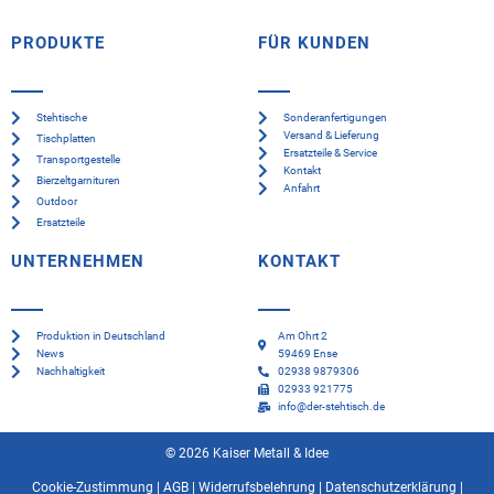
PRODUKTE
FÜR KUNDEN
Stehtische
Sonderanfertigungen
Versand & Lieferung
Tischplatten
Ersatzteile & Service
Transportgestelle
Kontakt
Bierzeltgarnituren
Anfahrt
Outdoor
Ersatzteile
UNTERNEHMEN
KONTAKT
Produktion in Deutschland
Am Ohrt 2
News
59469 Ense
Nachhaltigkeit
02938 9879306
02933 921775
info@der-stehtisch.de
© 2026 Kaiser Metall & Idee
Cookie-Zustimmung
|
AGB
|
Widerrufsbelehrung
|
Datenschutzerklärung
|