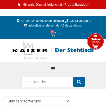
Hinweis: Dies ist lediglich ein Produktkatalog*
Am Ohrt 2 • 59469 Ense-Höingen
02933 909836-0
info[at]der-stehtisch.de
der_stehtisch
0