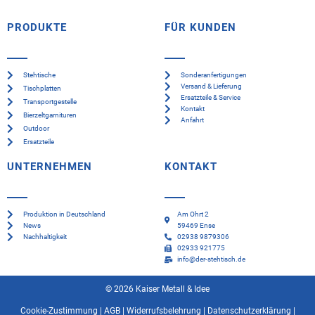
PRODUKTE
FÜR KUNDEN
Stehtische
Sonderanfertigungen
Versand & Lieferung
Tischplatten
Ersatzteile & Service
Transportgestelle
Kontakt
Bierzeltgarnituren
Anfahrt
Outdoor
Ersatzteile
UNTERNEHMEN
KONTAKT
Produktion in Deutschland
Am Ohrt 2
News
59469 Ense
Nachhaltigkeit
02938 9879306
02933 921775
info@der-stehtisch.de
© 2026 Kaiser Metall & Idee
Cookie-Zustimmung
|
AGB
|
Widerrufsbelehrung
|
Datenschutzerklärung
|