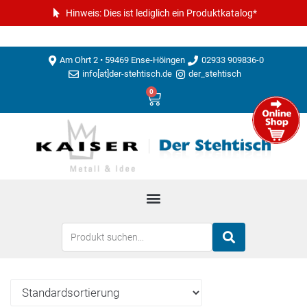
Hinweis: Dies ist lediglich ein Produktkatalog*
Am Ohrt 2 • 59469 Ense-Höingen
02933 909836-0
info[at]der-stehtisch.de
der_stehtisch
0