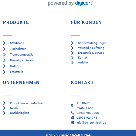
PRODUKTE
FÜR KUNDEN
Stehtische
Sonderanfertigungen
Versand & Lieferung
Tischplatten
Ersatzteile & Service
Transportgestelle
Kontakt
Bierzeltgarnituren
Anfahrt
Outdoor
Ersatzteile
UNTERNEHMEN
KONTAKT
Produktion in Deutschland
Am Ohrt 2
News
59469 Ense
Nachhaltigkeit
02938 9879306
02933 921775
info@der-stehtisch.de
© 2026 Kaiser Metall & Idee