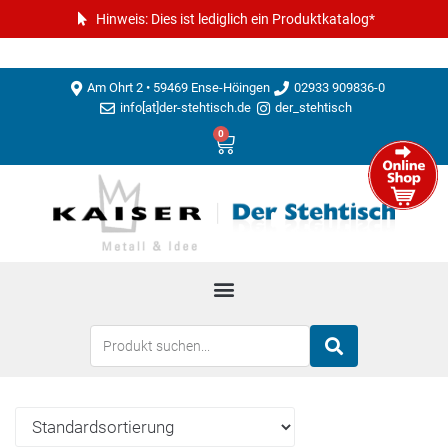
Hinweis: Dies ist lediglich ein Produktkatalog*
Am Ohrt 2 • 59469 Ense-Höingen
02933 909836-0
info[at]der-stehtisch.de
der_stehtisch
0