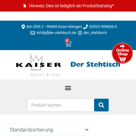
Hinweis: Dies ist lediglich ein Produktkatalog*
Am Ohrt 2 • 59469 Ense-Höingen
02933 909836-0
info[at]der-stehtisch.de
der_stehtisch
0