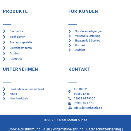
PRODUKTE
FÜR KUNDEN
Stehtische
Sonderanfertigungen
Versand & Lieferung
Tischplatten
Ersatzteile & Service
Transportgestelle
Kontakt
Bierzeltgarnituren
Anfahrt
Outdoor
Ersatzteile
UNTERNEHMEN
KONTAKT
Produktion in Deutschland
Am Ohrt 2
News
59469 Ense
Nachhaltigkeit
02938 9879306
02933 921775
info@der-stehtisch.de
© 2026 Kaiser Metall & Idee
Cookie-Zustimmung
|
AGB
|
Widerrufsbelehrung
|
Datenschutzerklärung
|