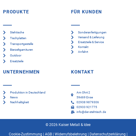
PRODUKTE
FÜR KUNDEN
Stehtische
Sonderanfertigungen
Versand & Lieferung
Tischplatten
Ersatzteile & Service
Transportgestelle
Kontakt
Bierzeltgarnituren
Anfahrt
Outdoor
Ersatzteile
UNTERNEHMEN
KONTAKT
Produktion in Deutschland
Am Ohrt 2
News
59469 Ense
Nachhaltigkeit
02938 9879306
02933 921775
info@der-stehtisch.de
© 2026 Kaiser Metall & Idee
Cookie-Zustimmung
|
AGB
|
Widerrufsbelehrung
|
Datenschutzerklärung
|