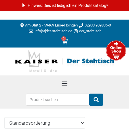
Hinweis: Dies ist lediglich ein Produktkatalog*
Am Ohrt 2 • 59469 Ense-Höingen
02933 909836-0
info[at]der-stehtisch.de
der_stehtisch
0